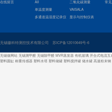
在线留言
AII
二氧化碳测量
常见
单温度测量
VAISALA
多通道温湿度记录仪
显示与控制仪表
无锡徽科特测控技术有限公司
苏ICP备12010649号-6
无锡做网站
无锡测甲醛
无锡除甲醛
MVR蒸发器
有机玻璃
开合式电流互
塑料圆缸
称重传感器
塑料水塔
塑料储罐
塑料搅拌罐
储水罐
高速粉末钢