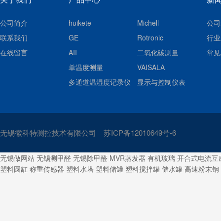
公司简介
huikete
Michell
公司
联系我们
GE
Rotronic
行业
在线留言
AII
二氧化碳测量
常见
单温度测量
VAISALA
多通道温湿度记录仪
显示与控制仪表
无锡徽科特测控技术有限公司
苏ICP备12010649号-6
无锡做网站
无锡测甲醛
无锡除甲醛
MVR蒸发器
有机玻璃
开合式电流互
塑料圆缸
称重传感器
塑料水塔
塑料储罐
塑料搅拌罐
储水罐
高速粉末钢