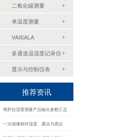
二氧化碳测量
单温度测量
VAISALA
一次搞懂相对湿度、露点与霜点
多通道温湿度记录仪
数字传感器与模拟传感器之间的差异
显示与控制仪表
压缩空气露点取样测量之四点须知
推荐资讯
维萨拉HMM100温湿度模块试验箱安装规范流程
维萨拉湿度测量产品输出参数汇总
一次搞懂相对湿度、露点与霜点
数字传感器与模拟传感器之间的差异