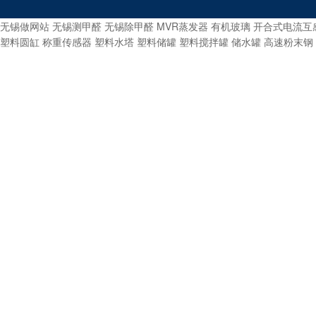
无锡做网站
无锡测甲醛
无锡除甲醛
MVR蒸发器
有机玻璃
开合式电流互
塑料圆缸
称重传感器
塑料水塔
塑料储罐
塑料搅拌罐
储水罐
高速粉末钢