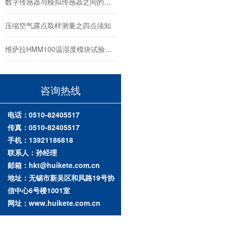
压缩空气露点取样测量之四点须知
维萨拉HMM100温湿度模块试验箱安装规范流程
维萨拉湿度测量产品输出参数汇总
咨询热线
一次搞懂相对湿度、露点与霜点
电话：0510-82405517
传真：0510-82405517
手机：13921186818
联系人：孙经理
邮箱：hkt@huikete.com.cn
地址：无锡市新吴区和风路19号协
信中心6号楼1001室
网址：www.huikete.com.cn